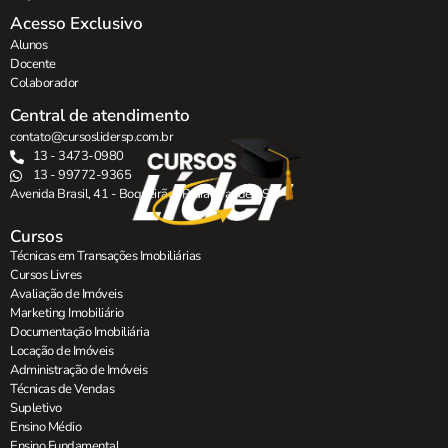
Acesso Exclusivo
Alunos
Docente
Colaborador
Central de atendimento
contato@cursoslidersp.com.br
13 - 3473-0980
13 - 99772-9365
Avenida Brasil, 41 - Boqueirão , Praia Grande - SP.
Cursos
Técnicas em Transações Imobiliárias
Cursos Livres
Avaliação de Imóveis
Marketing Imobiliário
Documentação Imobiliária
Locação de Imóveis
Administração de Imóveis
Técnicas de Vendas
Supletivo
Ensino Médio
Ensino Fundamental