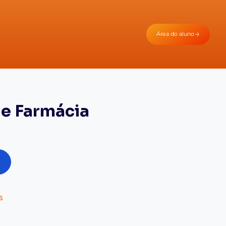
Área do aluno
e Farmácia
s