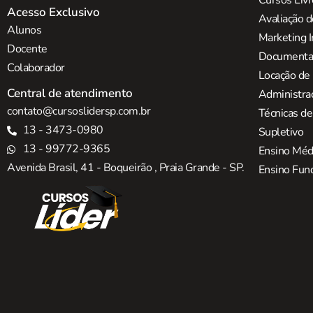
Cursos Liv
Acesso Exclusivo
Avaliação d
Alunos
Marketing I
Docente
Documentaç
Colaborador
Locação de
Central de atendimento
Administra
contato@cursoslidersp.com.br
Técnicas d
13 - 3473-0980
Supletivo
13 - 99772-9365
Ensino Méd
Avenida Brasil, 41 - Boqueirão , Praia Grande - SP.
Ensino Fun