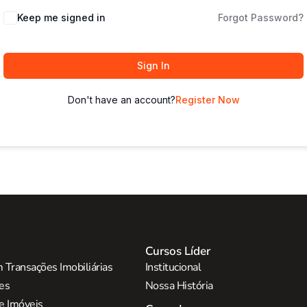
Keep me signed in
Forgot Password?
Sign In
Don't have an account?
Register Now
Cursos Líder
 Transações Imobiliárias
Institucional
res
Nossa História
e Imóveis