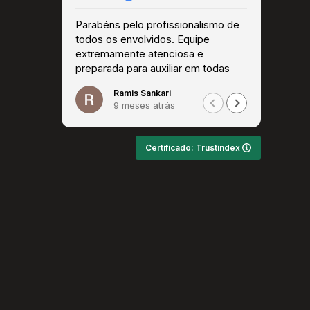
Parabéns pelo profissionalismo de
Super 
todos os envolvidos. Equipe
extremamente atenciosa e
preparada para auxiliar em todas
as questões. Recomendo!
Ramis Sankari
9 meses atrás
Certificado: Trustindex