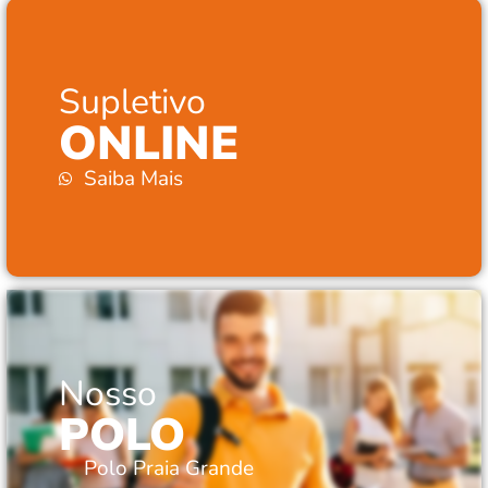
Supletivo
ONLINE
Saiba Mais
Nosso
POLO
Polo Praia Grande