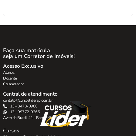
Faça sua matrícula
seja um Corretor de Imóveis!
Acesso Exclusivo
Alunos
Docente
Colaborador
Central de atendimento
contato@cursoslidersp.com.br
13 - 3473-0980
13 - 99772-9365
Avenida Brasil, 41 - Boqueirão , Praia Grande - SP.
Cursos