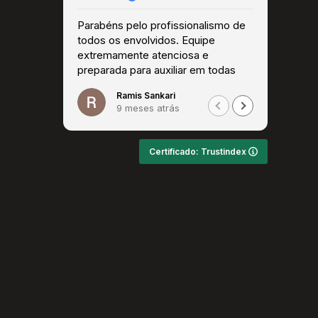
Parabéns pelo profissionalismo de
Super 
todos os envolvidos. Equipe
extremamente atenciosa e
preparada para auxiliar em todas
as questões. Recomendo!
Ramis Sankari
9 meses atrás
Certificado: Trustindex