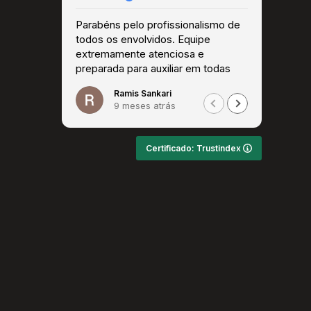
Parabéns pelo profissionalismo de
Super 
todos os envolvidos. Equipe
extremamente atenciosa e
preparada para auxiliar em todas
as questões. Recomendo!
Ramis Sankari
9 meses atrás
Certificado: Trustindex