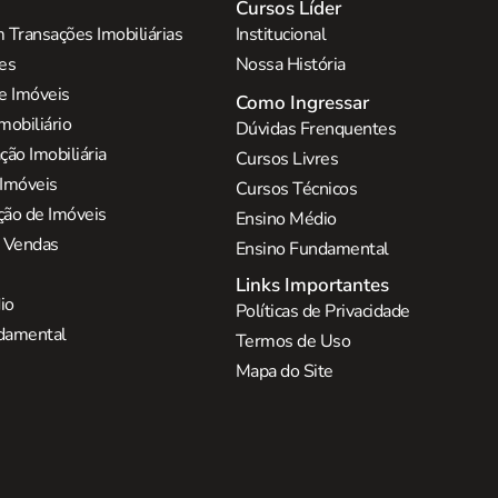
Cursos Líder
 Transações Imobiliárias
Institucional
res
Nossa História
e Imóveis
Como Ingressar
mobiliário
Dúvidas Frenquentes
ão Imobiliária
Cursos Livres
 Imóveis
Cursos Técnicos
ção de Imóveis
Ensino Médio
e Vendas
Ensino Fundamental
Links Importantes
io
Políticas de Privacidade
damental
Termos de Uso
Mapa do Site