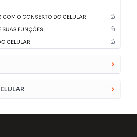
ncada; Limpando o celular; Saiba como desmontar e
omponentes que podem ser reparados; e
S COM O CONSERTO DO CELULAR
E SUAS FUNÇÕES
DO CELULAR
CELULAR