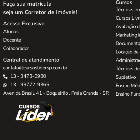
Cursos
Faça sua matrícula
Técnicas em
seja um Corretor de Imóveis!
Cursos Liv
Acesso Exclusivo
Avaliação d
Alunos
Marketing I
Docente
Documentaç
Colaborador
Locação de
Central de atendimento
Administra
contato@cursoslidersp.com.br
Técnicas d
13 - 3473-0980
Supletivo
13 - 99772-9365
Ensino Méd
Avenida Brasil, 41 - Boqueirão , Praia Grande - SP.
Ensino Fun