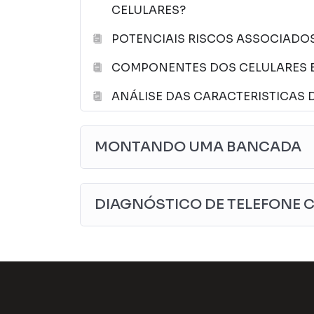
CELULARES?
funções; Análise do celular; Monte uma ba
montar; Diagnóstico do telefone celular; C
POTENCIAIS RISCOS ASSOCIADO
Componentes não reparados.
COMPONENTES DOS CELULARES 
ANÁLISE DAS CARACTERISTICAS 
MONTANDO UMA BANCADA
DIAGNÓSTICO DE TELEFONE 