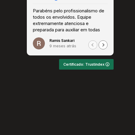
Parabéns pelo profissionalismo de
Super 
todos os envolvidos. Equipe
extremamente atenciosa e
preparada para auxiliar em todas
as questões. Recomendo!
Ramis Sankari
9 meses atrás
Certificado: Trustindex