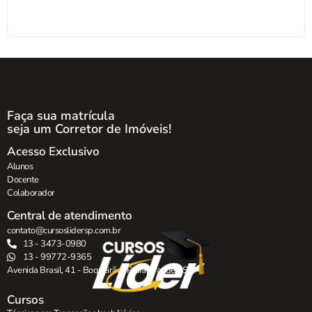
Faça sua matrícula
seja um Corretor de Imóveis!
Acesso Exclusivo
Alunos
Docente
Colaborador
Central de atendimento
contato@cursoslidersp.com.br
13 - 3473-0980
13 - 99772-9365
Avenida Brasil, 41 - Boqueirão , Praia Grande - SP.
Cursos