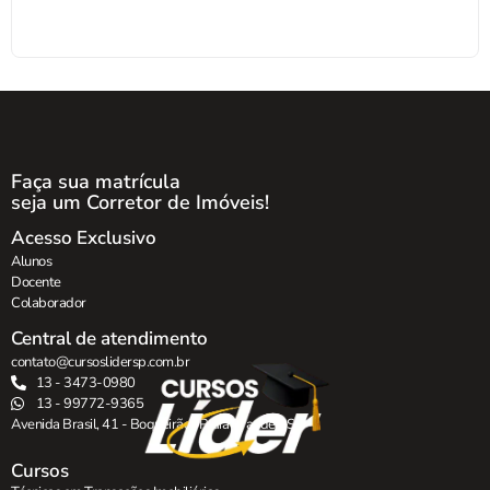
Faça sua matrícula
seja um Corretor de Imóveis!
Acesso Exclusivo
Alunos
Docente
Colaborador
Central de atendimento
contato@cursoslidersp.com.br
13 - 3473-0980
13 - 99772-9365
Avenida Brasil, 41 - Boqueirão , Praia Grande - SP.
Cursos