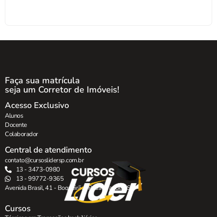
Faça sua matrícula
seja um Corretor de Imóveis!
Acesso Exclusivo
Alunos
Docente
Colaborador
Central de atendimento
contato@cursoslidersp.com.br
13 - 3473-0980
13 - 99772-9365
Avenida Brasil, 41 - Boqueirão , Praia Grande - SP.
Cursos